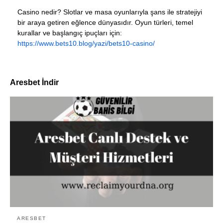
Casino nedir? Slotlar ve masa oyunlarıyla şans ile stratejiyi
bir araya getiren eğlence dünyasıdır. Oyun türleri, temel
kurallar ve başlangıç ipuçları için:
https://www.bets10.blog/yazi/bets10-casino/
Aresbet İndir
ARESBET