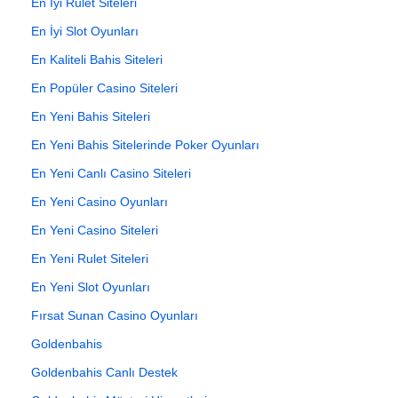
En İyi Rulet Siteleri
En İyi Slot Oyunları
En Kaliteli Bahis Siteleri
En Popüler Casino Siteleri
En Yeni Bahis Siteleri
En Yeni Bahis Sitelerinde Poker Oyunları
En Yeni Canlı Casino Siteleri
En Yeni Casino Oyunları
En Yeni Casino Siteleri
En Yeni Rulet Siteleri
En Yeni Slot Oyunları
Fırsat Sunan Casino Oyunları
Goldenbahis
Goldenbahis Canlı Destek