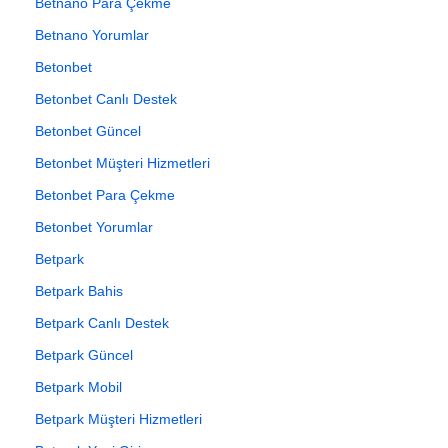
Betnano Para Çekme
Betnano Yorumlar
Betonbet
Betonbet Canlı Destek
Betonbet Güncel
Betonbet Müşteri Hizmetleri
Betonbet Para Çekme
Betonbet Yorumlar
Betpark
Betpark Bahis
Betpark Canlı Destek
Betpark Güncel
Betpark Mobil
Betpark Müşteri Hizmetleri