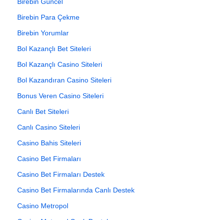
Birebin Güncel
Birebin Para Çekme
Birebin Yorumlar
Bol Kazançlı Bet Siteleri
Bol Kazançlı Casino Siteleri
Bol Kazandıran Casino Siteleri
Bonus Veren Casino Siteleri
Canlı Bet Siteleri
Canlı Casino Siteleri
Casino Bahis Siteleri
Casino Bet Firmaları
Casino Bet Firmaları Destek
Casino Bet Firmalarında Canlı Destek
Casino Metropol