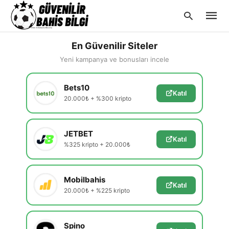
En Güvenilir Siteler
Yeni kampanya ve bonusları incele
Type
Bets10
your
Katıl
searc
20.000₺ + %300 kripto
query
and
hit
enter:
JETBET
Katıl
%325 kripto + 20.000₺
Mobilbahis
Katıl
20.000₺ + %225 kripto
Spino