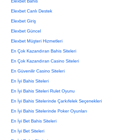
Elexbet Bahis
Elexbet Canlı Destek
Elexbet Giriş
Elexbet Güncel
Elexbet Müşteri Hizmetleri
En Çok Kazandıran Bahis Siteleri
En Çok Kazandıran Casino Siteleri
En Güvenilir Casino Siteleri
En İyi Bahis Siteleri
En İyi Bahis Siteleri Rulet Oyunu
En İyi Bahis Sitelerinde Çarkıfelek Seçenekleri
En İyi Bahis Sitelerinde Poker Oyunları
En İyi Bet Bahis Siteleri
En İyi Bet Siteleri