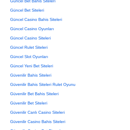
Güncel Bet Bahis Siteleri
Güncel Bet Siteleri
Güncel Casino Bahis Siteleri
Güncel Casino Oyunları
Güncel Casino Siteleri
Güncel Rulet Siteleri
Güncel Slot Oyunları
Güncel Yeni Bet Siteleri
Güvenilir Bahis Siteleri
Güvenilir Bahis Siteleri Rulet Oyunu
Güvenilir Bet Bahis Siteleri
Güvenilir Bet Siteleri
Güvenilir Canlı Casino Siteleri
Güvenilir Casino Bahis Siteleri