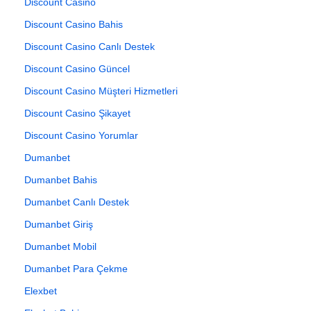
Discount Casino
Discount Casino Bahis
Discount Casino Canlı Destek
Discount Casino Güncel
Discount Casino Müşteri Hizmetleri
Discount Casino Şikayet
Discount Casino Yorumlar
Dumanbet
Dumanbet Bahis
Dumanbet Canlı Destek
Dumanbet Giriş
Dumanbet Mobil
Dumanbet Para Çekme
Elexbet