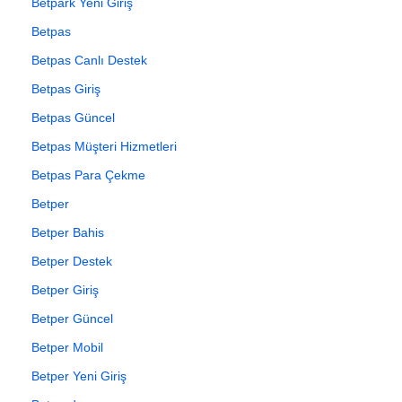
Betpark Yeni Giriş
Betpas
Betpas Canlı Destek
Betpas Giriş
Betpas Güncel
Betpas Müşteri Hizmetleri
Betpas Para Çekme
Betper
Betper Bahis
Betper Destek
Betper Giriş
Betper Güncel
Betper Mobil
Betper Yeni Giriş