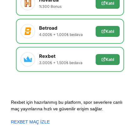
Katıl
%300 Bonus
Betroad
Katıl
4.000₺ + 1.000₺ bedava
Rexbet
Katıl
3.000₺ + 1.500₺ bedava
Rexbet için hazırlanmış bu platform, spor severlere canlı
maç yayınlarına hızlı ve güvenilir erişim sağlar.
REXBET MAÇ İZLE