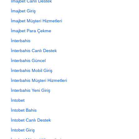
İmajbet Canlı Destek
İmajbet Giriş
İmajbet Müşteri Hizmetleri
İmajbet Para Çekme
İnterbahis
İnterbahis Canlı Destek
İnterbahis Güncel
İnterbahis Mobil Giriş
İnterbahis Müşteri Hizmetleri
İnterbahis Yeni Giriş
İntobet
İntobet Bahis
İntobet Canlı Destek
İntobet Giriş