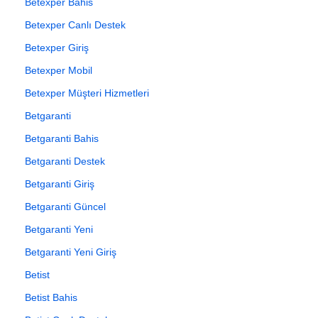
Betexper Bahis
Betexper Canlı Destek
Betexper Giriş
Betexper Mobil
Betexper Müşteri Hizmetleri
Betgaranti
Betgaranti Bahis
Betgaranti Destek
Betgaranti Giriş
Betgaranti Güncel
Betgaranti Yeni
Betgaranti Yeni Giriş
Betist
Betist Bahis