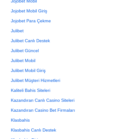
Jojobet Mobil
Jojobet Mobil Giriş
Jojobet Para Çekme
Julibet
Julibet Canlı Destek
Julibet Güncel
Julibet Mobil
Julibet Mobil Giriş
Julibet Müşteri Hizmetleri
Kaliteli Bahis Siteleri
Kazandıran Canlı Casino Siteleri
Kazandıran Casino Bet Firmaları
Klasbahis
Klasbahis Canlı Destek