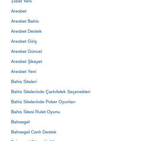
1xbet Yeni
Aresbet
Aresbet Bahis
Aresbet Destek
Aresbet Giriş
Aresbet Güncel
Aresbet Şikayet
Aresbet Yeni
Bahis Siteleri
Bahis Sitelerinde Çarkıfelek Seçenekleri
Bahis Sitelerinde Poker Oyunları
Bahis Sitesi Rulet Oyunu
Bahsegel
Bahsegel Canlı Destek