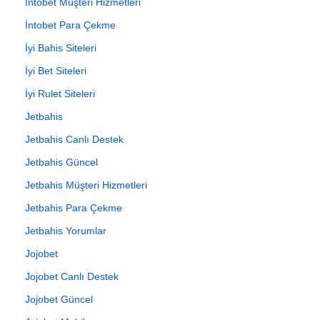
İntobet Müşteri Hizmetleri
İntobet Para Çekme
İyi Bahis Siteleri
İyi Bet Siteleri
İyi Rulet Siteleri
Jetbahis
Jetbahis Canlı Destek
Jetbahis Güncel
Jetbahis Müşteri Hizmetleri
Jetbahis Para Çekme
Jetbahis Yorumlar
Jojobet
Jojobet Canlı Destek
Jojobet Güncel