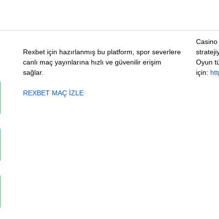
Casino 
Rexbet için hazırlanmış bu platform, spor severlere
stratej
canlı maç yayınlarına hızlı ve güvenilir erişim
Oyun tü
sağlar.
için:
ht
REXBET MAÇ İZLE