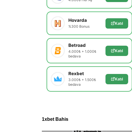
Hovarda
Katıl
%300 Bonus
Betroad
Katıl
4.000₺ + 1.000₺
bedava
Rexbet
Katıl
3.000₺ + 1.500₺
bedava
1xbet Bahis