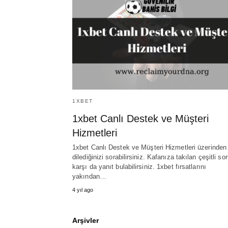
1XBET
1xbet Canlı Destek ve Müşteri
Hizmetleri
1xbet Canlı Destek ve Müşteri Hizmetleri üzerinden
dilediğinizi sorabilirsiniz. Kafanıza takılan çeşitli so
karşı da yanıt bulabilirsiniz. 1xbet fırsatlarını
yakından…
4 yıl ago
Arşivler