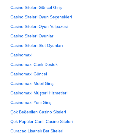
Casino Siteleri Güncel Giriş
Casino Siteleri Oyun Seçenekleri
Casino Siteleri Oyun Yelpazesi
Casino Siteleri Oyunları
Casino Siteleri Slot Oyunları
Casinomaxi
Casinomaxi Canlı Destek
Casinomaxi Güncel
Casinomaxi Mobil Giriş
Casinomaxi Müşteri Hizmetleri
Casinomaxi Yeni Giriş
Çok Beğenilen Casino Siteleri
Çok Popüler Canlı Casino Siteleri
Curacao Lisanslı Bet Siteleri