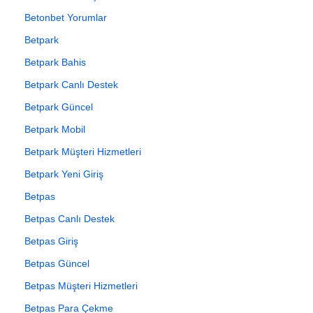
Betonbet Yorumlar
Betpark
Betpark Bahis
Betpark Canlı Destek
Betpark Güncel
Betpark Mobil
Betpark Müşteri Hizmetleri
Betpark Yeni Giriş
Betpas
Betpas Canlı Destek
Betpas Giriş
Betpas Güncel
Betpas Müşteri Hizmetleri
Betpas Para Çekme