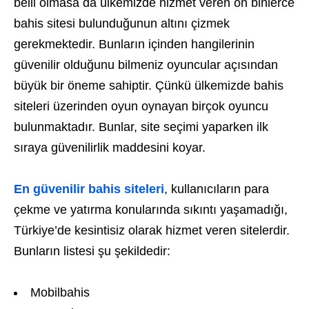
belli olmasa da ülkemizde hizmet veren on binlerce
bahis sitesi bulunduğunun altını çizmek
gerekmektedir. Bunların içinden hangilerinin
güvenilir olduğunu bilmeniz oyuncular açısından
büyük bir öneme sahiptir. Çünkü ülkemizde bahis
siteleri üzerinden oyun oynayan birçok oyuncu
bulunmaktadır. Bunlar, site seçimi yaparken ilk
sıraya güvenilirlik maddesini koyar.
En güvenilir bahis siteleri
, kullanıcıların para
çekme ve yatırma konularında sıkıntı yaşamadığı,
Türkiye’de kesintisiz olarak hizmet veren sitelerdir.
Bunların listesi şu şekildedir:
Mobilbahis