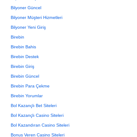
Bilyoner Güncel
Bilyoner Müşteri Hizmetleri
Bilyoner Yeni Giriş
Birebin
Birebin Bahis
Birebin Destek
Birebin Giriş
Birebin Güncel
Birebin Para Çekme
Birebin Yorumlar
Bol Kazançlı Bet Siteleri
Bol Kazançlı Casino Siteleri
Bol Kazandıran Casino Siteleri
Bonus Veren Casino Siteleri