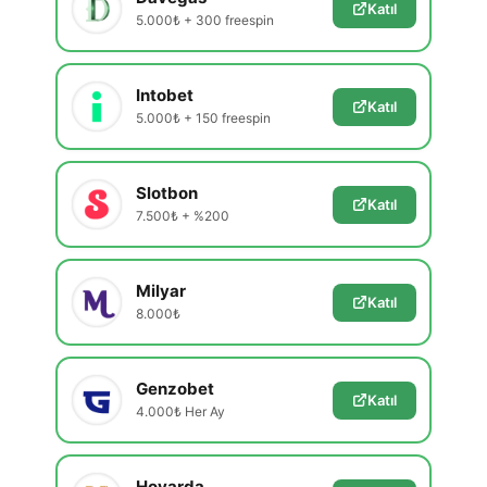
Katıl
5.000₺ + 300 freespin
Intobet
Katıl
5.000₺ + 150 freespin
Slotbon
Katıl
7.500₺ + %200
Milyar
Katıl
8.000₺
Genzobet
Katıl
4.000₺ Her Ay
Hovarda