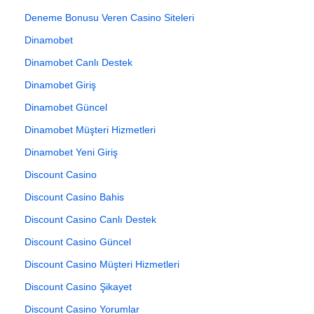
Deneme Bonusu Veren Casino Siteleri
Dinamobet
Dinamobet Canlı Destek
Dinamobet Giriş
Dinamobet Güncel
Dinamobet Müşteri Hizmetleri
Dinamobet Yeni Giriş
Discount Casino
Discount Casino Bahis
Discount Casino Canlı Destek
Discount Casino Güncel
Discount Casino Müşteri Hizmetleri
Discount Casino Şikayet
Discount Casino Yorumlar