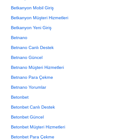
Betkanyon Mobil Giriş
Betkanyon Müşteri Hizmetleri
Betkanyon Yeni Giriş
Betnano
Betnano Canlı Destek
Betnano Güncel
Betnano Müşteri Hizmetleri
Betnano Para Çekme
Betnano Yorumlar
Betonbet
Betonbet Canlı Destek
Betonbet Güncel
Betonbet Müşteri Hizmetleri
Betonbet Para Çekme