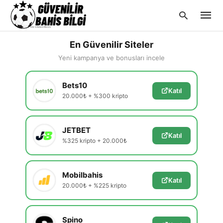
En Güvenilir Siteler
Yeni kampanya ve bonusları incele
Type
Bets10
your
Katıl
searc
20.000₺ + %300 kripto
query
and
hit
enter:
JETBET
Katıl
%325 kripto + 20.000₺
Mobilbahis
Katıl
20.000₺ + %225 kripto
Spino