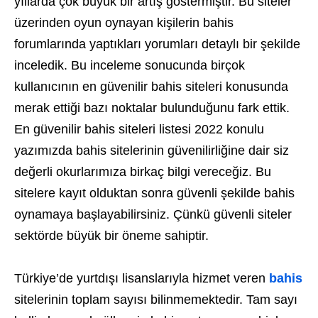
yıllarda çok büyük bir artış göstermiştir. Bu siteler
üzerinden oyun oynayan kişilerin bahis
forumlarında yaptıkları yorumları detaylı bir şekilde
inceledik. Bu inceleme sonucunda birçok
kullanıcının en güvenilir bahis siteleri konusunda
merak ettiği bazı noktalar bulunduğunu fark ettik.
En güvenilir bahis siteleri listesi 2022 konulu
yazımızda bahis sitelerinin güvenilirliğine dair siz
değerli okurlarımıza birkaç bilgi vereceğiz.
Bu
sitelere kayıt olduktan sonra güvenli şekilde bahis
oynamaya başlayabilirsiniz. Çünkü güvenli siteler
sektörde büyük bir öneme sahiptir.
Türkiye’de yurtdışı lisanslarıyla hizmet veren
bahis
sitelerinin toplam sayısı bilinmemektedir. Tam sayı