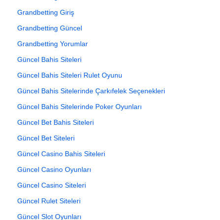
Grandbetting Giriş
Grandbetting Güncel
Grandbetting Yorumlar
Güncel Bahis Siteleri
Güncel Bahis Siteleri Rulet Oyunu
Güncel Bahis Sitelerinde Çarkıfelek Seçenekleri
Güncel Bahis Sitelerinde Poker Oyunları
Güncel Bet Bahis Siteleri
Güncel Bet Siteleri
Güncel Casino Bahis Siteleri
Güncel Casino Oyunları
Güncel Casino Siteleri
Güncel Rulet Siteleri
Güncel Slot Oyunları