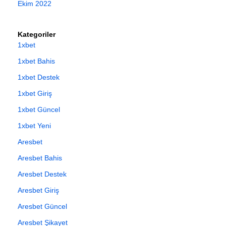
Ekim 2022
Kategoriler
1xbet
1xbet Bahis
1xbet Destek
1xbet Giriş
1xbet Güncel
1xbet Yeni
Aresbet
Aresbet Bahis
Aresbet Destek
Aresbet Giriş
Aresbet Güncel
Aresbet Şikayet