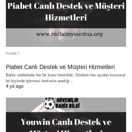
PIABET
Piabet Canlı Destek ve Müşteri Hizmetleri
Bahis sitelerinde her bir konu önemlidir. Sitelerin her açıdan kusursuz
bir biçimde işlemesi herkesin aradığı…
4 yıl ago