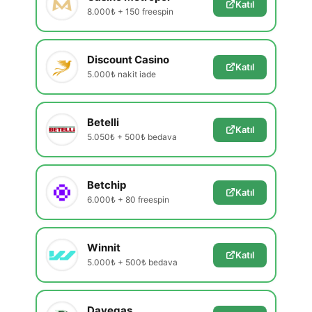
Katıl
8.000₺ + 150 freespin
Discount Casino
Katıl
5.000₺ nakit iade
Betelli
Katıl
5.050₺ + 500₺ bedava
Betchip
Katıl
6.000₺ + 80 freespin
Winnit
Katıl
5.000₺ + 500₺ bedava
Davegas