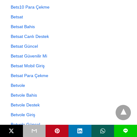
Bets10 Para Çekme
Betsat
Betsat Bahis
Betsat Canlı Destek
Betsat Güncel
Betsat Güvenilir Mi
Betsat Mobil Giriş
Betsat Para Çekme
Betvole
Betvole Bahis
Betvole Destek
Betvole Giriş
Betvole Güncel
L
Betvole Mobil