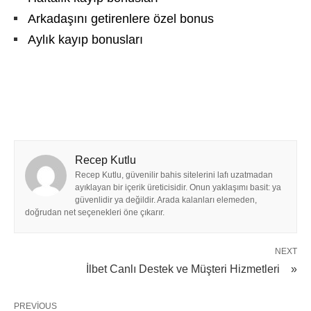
Arkadaşını getirenlere özel bonus
Aylık kayıp bonusları
Recep Kutlu
Recep Kutlu, güvenilir bahis sitelerini lafı uzatmadan
ayıklayan bir içerik üreticisidir. Onun yaklaşımı basit: ya
güvenlidir ya değildir. Arada kalanları elemeden,
doğrudan net seçenekleri öne çıkarır.
NEXT
İlbet Canlı Destek ve Müşteri Hizmetleri »
PREVIOUS