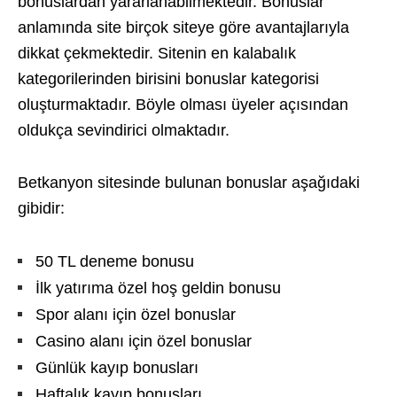
bonuslardan yararlanabilmektedir. Bonuslar
anlamında site birçok siteye göre avantajlarıyla
dikkat çekmektedir. Sitenin en kalabalık
kategorilerinden birisini bonuslar kategorisi
oluşturmaktadır. Böyle olması üyeler açısından
oldukça sevindirici olmaktadır.
Betkanyon sitesinde bulunan bonuslar aşağıdaki
gibidir:
50 TL deneme bonusu
İlk yatırıma özel hoş geldin bonusu
Spor alanı için özel bonuslar
Casino alanı için özel bonuslar
Günlük kayıp bonusları
Haftalık kayıp bonusları