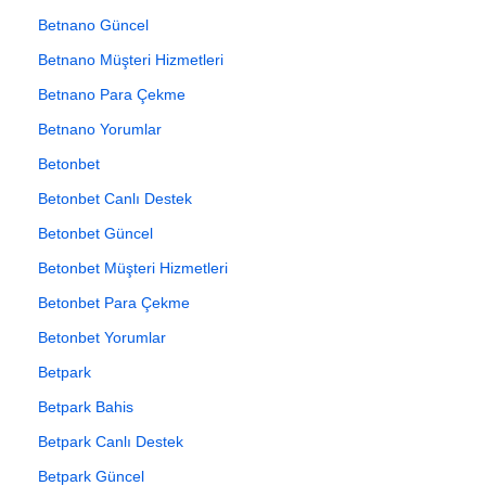
Betnano Güncel
Betnano Müşteri Hizmetleri
Betnano Para Çekme
Betnano Yorumlar
Betonbet
Betonbet Canlı Destek
Betonbet Güncel
Betonbet Müşteri Hizmetleri
Betonbet Para Çekme
Betonbet Yorumlar
Betpark
Betpark Bahis
Betpark Canlı Destek
Betpark Güncel