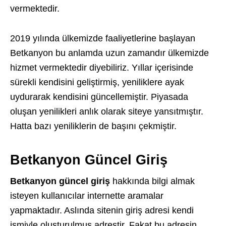
vermektedir.
2019 yılında ülkemizde faaliyetlerine başlayan
Betkanyon bu anlamda uzun zamandır ülkemizde
hizmet vermektedir diyebiliriz. Yıllar içerisinde
sürekli kendisini geliştirmiş, yeniliklere ayak
uydurarak kendisini güncellemiştir. Piyasada
oluşan yenilikleri anlık olarak siteye yansıtmıştır.
Hatta bazı yeniliklerin de başını çekmiştir.
Betkanyon Güncel Giriş
Betkanyon güncel giriş
hakkında bilgi almak
isteyen kullanıcılar internette aramalar
yapmaktadır. Aslında sitenin giriş adresi kendi
ismiyle oluşturulmuş adrestir. Fakat bu adresin