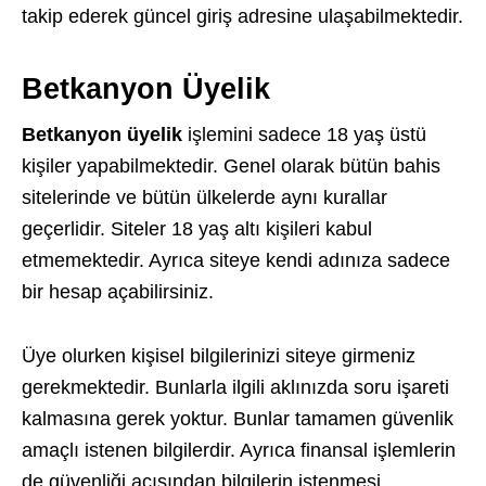
takip ederek güncel giriş adresine ulaşabilmektedir.
Betkanyon Üyelik
Betkanyon üyelik
işlemini sadece 18 yaş üstü
kişiler yapabilmektedir. Genel olarak bütün bahis
sitelerinde ve bütün ülkelerde aynı kurallar
geçerlidir. Siteler 18 yaş altı kişileri kabul
etmemektedir. Ayrıca siteye kendi adınıza sadece
bir hesap açabilirsiniz.
Üye olurken kişisel bilgilerinizi siteye girmeniz
gerekmektedir. Bunlarla ilgili aklınızda soru işareti
kalmasına gerek yoktur. Bunlar tamamen güvenlik
amaçlı istenen bilgilerdir. Ayrıca finansal işlemlerin
de güvenliği açısından bilgilerin istenmesi