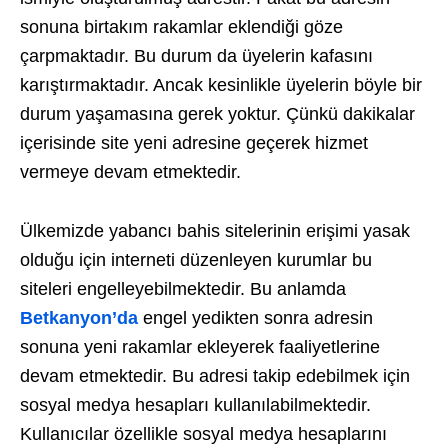
sonuna birtakım rakamlar eklendiği göze
çarpmaktadır. Bu durum da üyelerin kafasını
karıştırmaktadır. Ancak kesinlikle üyelerin böyle bir
durum yaşamasına gerek yoktur. Çünkü dakikalar
içerisinde site yeni adresine geçerek hizmet
vermeye devam etmektedir.
Ülkemizde yabancı bahis sitelerinin erişimi yasak
olduğu için interneti düzenleyen kurumlar bu
siteleri engelleyebilmektedir. Bu anlamda
Betkanyon’da
engel yedikten sonra adresin
sonuna yeni rakamlar ekleyerek faaliyetlerine
devam etmektedir. Bu adresi takip edebilmek için
sosyal medya hesapları kullanılabilmektedir.
Kullanıcılar özellikle sosyal medya hesaplarını