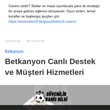
Casino nedir? Slotlar ve masa oyunlarıyla şans ile stratejiyi
bir araya getiren eğlence dünyasıdır. Oyun türleri, temel
kurallar ve başlangıç ipuçları için:
https://www.bets10.blog/yazi/bets10-casino/
HOMEPAGE
BETKANYON
Betkanyon
Betkanyon Canlı Destek
ve Müşteri Hizmetleri